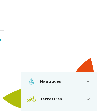
e
Nautiques
Terrestres