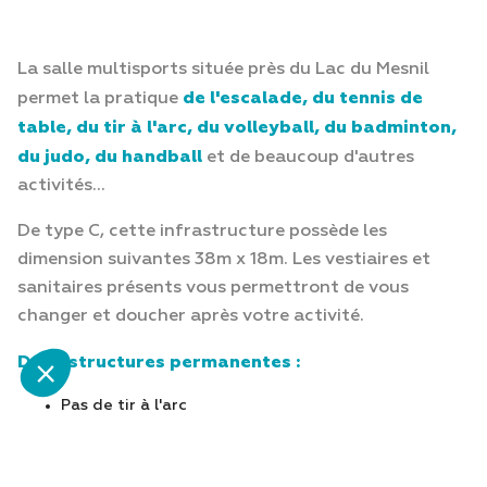
La salle multisports située près du Lac du Mesnil
de l'escalade, du tennis de
permet la pratique
table, du tir à l'arc, du volleyball, du badminton,
du judo, du handball
et de beaucoup d'autres
Salut c'est nous...
activités...
les Cookies !
De type C, cette infrastructure possède les
On a attendu d'être sûrs que le contenu de
ce site vous intéresse avant de vous
dimension suivantes 38m x 18m. Les vestiaires et
déranger, mais on aimerait bien vous accompagner pendant votre
sanitaires présents vous permettront de vous
visite...
C'est OK pour vous ?
changer et doucher après votre activité.
Consentements certifiés par
Deux structures permanentes :
Non merci
Je choisis
OK pour moi
Pas de tir à l'arc
Axeptio consent
Mur d'escalade et blocs
Plateforme de Gestion du Consentement : Personnalisez vos Options
Et plusieurs structures amovibles :
Notre plateforme vous permet d'adapter et de gérer vos paramètres de 