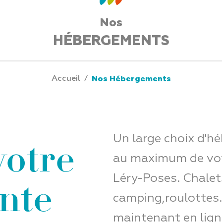
Nos
HÉBERGEMENTS
Accueil
/
Nos Hébergements
votre
Un large choix d'h
au maximum de votr
ente
Léry-Poses. Chalets
camping,roulottes
maintenant en lign