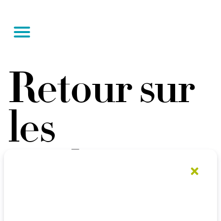
Boutique en ligne
EN
Contact
Retour sur
les
Embarqués
2022